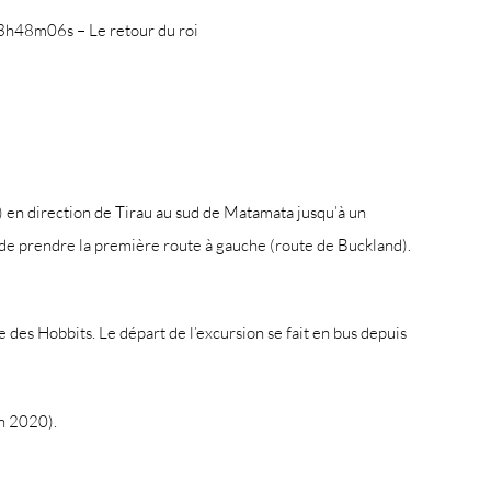
3h48m06s – Le retour du roi
7) en direction de Tirau au sud de Matamata jusqu’à un
t de prendre la première route à gauche (route de Buckland).
e des Hobbits. Le départ de l’excursion se fait en bus depuis
en 2020).