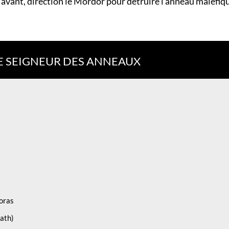
 avant, direction le Mordor pour détruire l’anneau maléfiqu
E SEIGNEUR DES ANNEAUX
s
doras
nath)