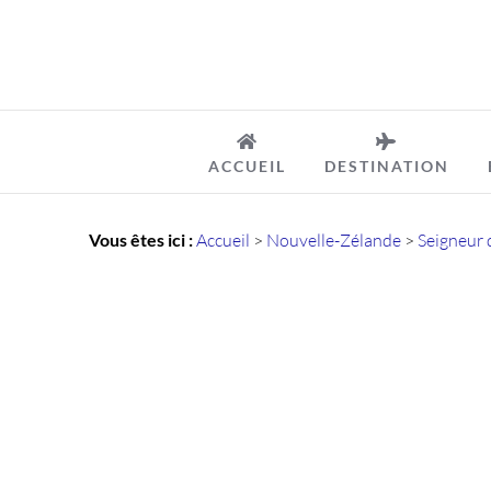
Passer
au
contenu
ACCUEIL
DESTINATION
Vous êtes ici :
Accueil
>
Nouvelle-Zélande
>
Seigneur 