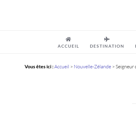
Passer
au
contenu
ACCUEIL
DESTINATION
Vous êtes ici :
Accueil
>
Nouvelle-Zélande
>
Seigneur 