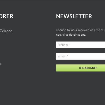
ORER
NEWSLETTER
Abonne-toi pour recevoir les articles 
-Zélande
nouvelles destinations.
Prénom
*
E-
mail
g
*