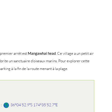
 premier arrêt est
Mangawhai head
. Ce village a un petit air
abrite un sanctuaire d’oiseaux marins. Pour explorer cette
rking à la fin de la route menant à la plage.
 :
36°04’52.9″S 174°35’52.7″E