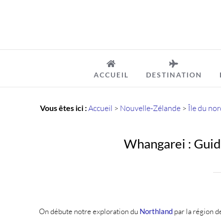
Passer
au
contenu
ACCUEIL
DESTINATION
Vous êtes ici :
Accueil
>
Nouvelle-Zélande
>
Île du nor
Whangarei : Guide
On débute notre exploration du
Northland
par la région 