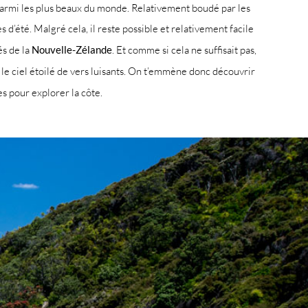
l parmi les plus beaux du monde. Relativement boudé par les
d’été. Malgré cela, il reste possible et relativement facile
és de la
Nouvelle-Zélande
. Et comme si cela ne suffisait pas,
 le ciel étoilé de vers luisants. On t’emmène donc découvrir
s pour explorer la côte.