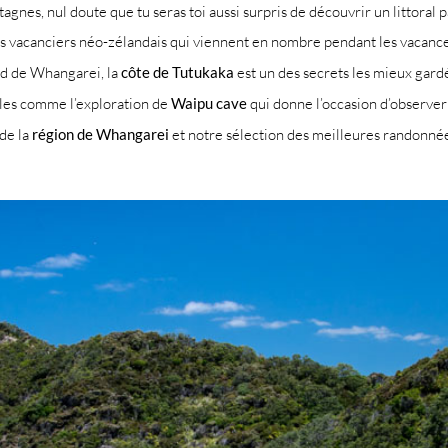
agnes, nul doute que tu seras toi aussi surpris de découvrir un littora
es vacanciers néo-zélandais qui viennent en nombre pendant les vacances 
ord de Whangarei, la
côte de Tutukaka
est un des secrets les mieux gard
bles comme l’exploration de
Waipu cave
qui donne l’occasion d’observer
 de la
région de Whangarei
et notre sélection des meilleures randonnée