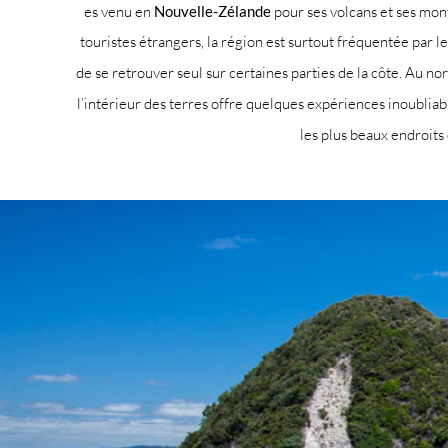
es venu en
Nouvelle-Zélande
pour ses volcans et ses mont
touristes étrangers, la région est surtout fréquentée par l
de se retrouver seul sur certaines parties de la côte. Au n
l’intérieur des terres offre quelques expériences inoublia
les plus beaux endroits