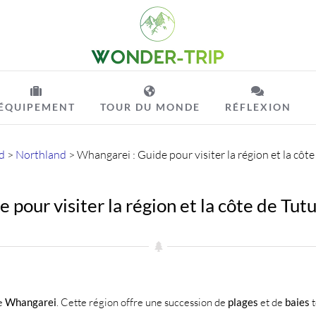
ÉQUIPEMENT
TOUR DU MONDE
RÉFLEXION
d
>
Northland
>
Whangarei : Guide pour visiter la région et la cô
 pour visiter la région et la côte de Tu
de
Whangarei
. Cette région offre une succession de
plages
et de
baies
t