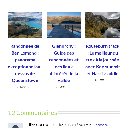
Randonnée de
Glenorchy :
Routeburn track
Ben Lomond :
Guide des
: Le meilleur du
panorama
randonnées et
trek à la journée
exceptionnel au-
des lieux
avec Key summit
dessus de
d’intérêt de la
et Harris saddle
Queenstown
vallée
8 h 00 min
8 h 00 min
8 h 00 min
12 Commentaires
Lilian GUENU
23 juillet 2017 à 16 h 01 min
- Répondre