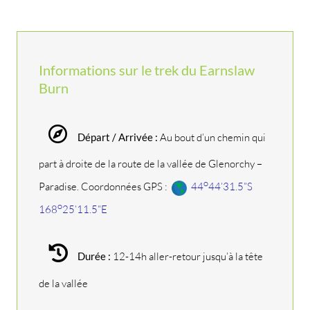
Informations sur le trek du Earnslaw
Burn
Départ / Arrivée :
Au bout d’un chemin qui
part à droite de la route de la vallée de Glenorchy –
o
Paradise. Coordonnées GPS :
44
44’31.5”S
o
168
25’11.5”E
Durée :
12-14h aller-retour jusqu’à la tête
de la vallée