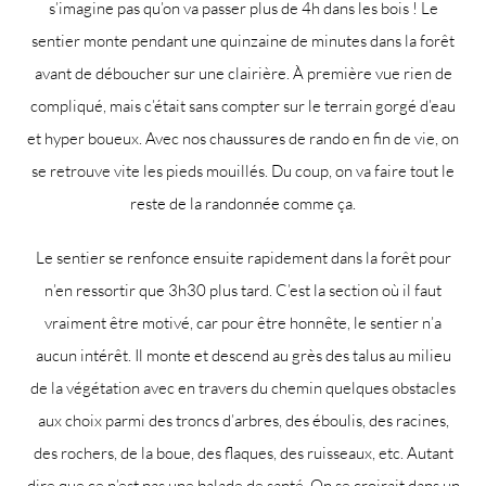
s’imagine pas qu’on va passer plus de 4h dans les bois ! Le
sentier monte pendant une quinzaine de minutes dans la forêt
avant de déboucher sur une clairière. À première vue rien de
compliqué, mais c’était sans compter sur le terrain gorgé d’eau
et hyper boueux. Avec nos chaussures de rando en fin de vie, on
se retrouve vite les pieds mouillés. Du coup, on va faire tout le
reste de la randonnée comme ça.
Le sentier se renfonce ensuite rapidement dans la forêt pour
n’en ressortir que 3h30 plus tard. C’est la section où il faut
vraiment être motivé, car pour être honnête, le sentier n’a
aucun intérêt. Il monte et descend au grès des talus au milieu
de la végétation avec en travers du chemin quelques obstacles
aux choix parmi des troncs d’arbres, des éboulis, des racines,
des rochers, de la boue, des flaques, des ruisseaux, etc. Autant
dire que ce n’est pas une balade de santé. On se croirait dans un