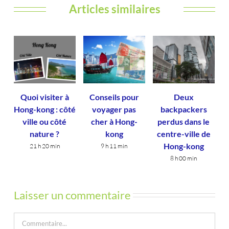
Articles similaires
Quoi visiter à
Conseils pour
Deux
Hong-kong : côté
voyager pas
backpackers
ville ou côté
cher à Hong-
perdus dans le
nature ?
kong
centre-ville de
Hong-kong
21 h 20 min
9 h 11 min
8 h 00 min
Laisser un commentaire
Commentaire