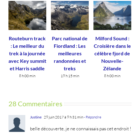
Routeburn track
Parc national de
Milford Sound :
: Le meilleur du
Fiordland : Les
Croisière dans le
trek à la journée
meilleures
célèbre fjord de
avec Key summit
randonnées et
Nouvelle-
et Harris saddle
treks
Zélande
8 h 00 min
19 h 15 min
8 h 00 min
28 Commentaires
Justine
29 juin 2017 à 9 h 31 min
- Répondre
belle découverte, je ne connaissais pas cet endroit !