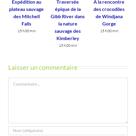
Expédition au
Traversée
À la rencontre
plateau sauvage
épique de la
des crocodiles
des Mitchell
Gibb River dans
de Windjana
Falls
la nature
Gorge
sauvage des
15 h 00 min
15 h 00 min
Kimberley
15 h 00 min
Laisser un commentaire
Commentaire