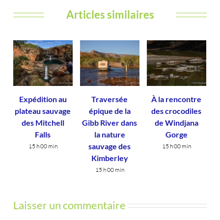
Articles similaires
Expédition au
Traversée
À la rencontre
plateau sauvage
épique de la
des crocodiles
des Mitchell
Gibb River dans
de Windjana
Falls
la nature
Gorge
sauvage des
15 h 00 min
15 h 00 min
Kimberley
15 h 00 min
Laisser un commentaire