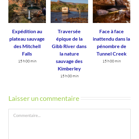
Expédition au
Traversée
Face à face
plateau sauvage
épique de la
inattendu dans la
des Mitchell
Gibb River dans
pénombre de
Falls
la nature
Tunnel Creek
sauvage des
15 h 00 min
15 h 00 min
Kimberley
15 h 00 min
Laisser un commentaire
Commentaire