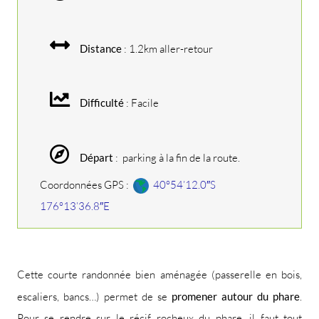
Distance
: 1.2km aller-retour
Difficulté
: Facile
Départ
: parking à la fin de la route.
Coordonnées GPS :
40°54’12.0″S
176°13’36.8″E
Cette courte randonnée bien aménagée (passerelle en bois,
escaliers, bancs…) permet de se
promener autour du phare
.
Pour se rendre sur le récif rocheux du phare, il faut tout