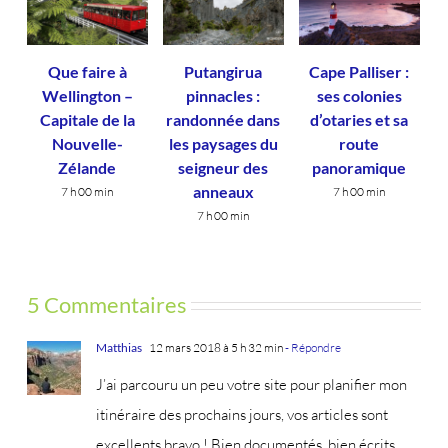
Que faire à
Putangirua
Cape Palliser :
Wellington –
pinnacles :
ses colonies
Capitale de la
randonnée dans
d’otaries et sa
Nouvelle-
les paysages du
route
Zélande
seigneur des
panoramique
anneaux
7 h 00 min
7 h 00 min
7 h 00 min
5 Commentaires
Matthias
12 mars 2018 à 5 h 32 min
- Répondre
J’ai parcouru un peu votre site pour planifier mon
itinéraire des prochains jours, vos articles sont
excellents bravo ! Bien documentés, bien écrits,