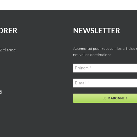
ORER
NEWSLETTER
Abonne-toi pour recevoir les articles 
-Zélande
nouvelles destinations.
Prénom
*
E-
mail
g
*