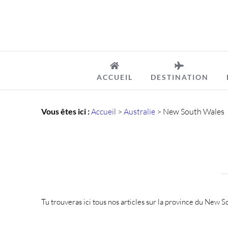
Passer
au
contenu
ACCUEIL
DESTINATION
Vous êtes ici :
Accueil
>
Australie
>
New South Wales
Tu trouveras ici tous nos articles sur la province du New So