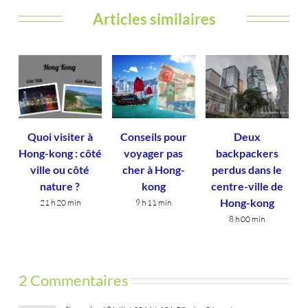
Articles similaires
Quoi visiter à
Conseils pour
Deux
Hong-kong : côté
voyager pas
backpackers
ville ou côté
cher à Hong-
perdus dans le
nature ?
kong
centre-ville de
Hong-kong
21 h 20 min
9 h 11 min
8 h 00 min
2 Commentaires