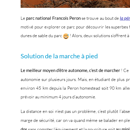
Le
parc national Francois Peron
se trouve au bout de
la pé
motivé pour explorer ce parc pour découvrir les superbes fal
dunes de sable du parc
! Alors, deux solutions s’offrent à
Solution de la marche à pied
Le meilleur moyen d’être autonome, c’est de marcher
! Ce 
autonomie sur plusieurs jours. Mais, en étudiant de plus prè
environ 45 km depuis la Peron homestead soit 90 km aller-r
prévoir au minimum 4 jours d’autonomie.
La distance en soi n’est pas un problème, c’est plutôt l’a
marge de sécurité, car on va quand même se balader en plei
dos
sans compter l’équipement et la nourriture soit
au min