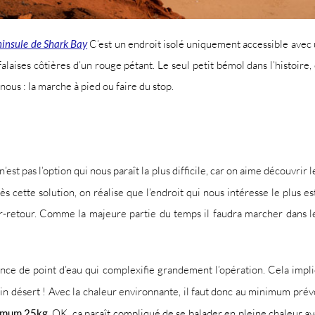
ninsule de Shark Bay
C’est un endroit isolé uniquement accessible avec 
aises côtières d’un rouge pétant. Le seul petit bémol dans l’histoire, 
 nous : la marche à pied ou faire du stop.
n’est pas l’option qui nous paraît la plus difficile, car on aime découvri
s cette solution, on réalise que l’endroit qui nous intéresse le plus es
etour. Comme la majeure partie du temps il faudra marcher dans le sab
bsence de point d’eau qui complexifie grandement l’opération. Cela impl
n désert ! Avec la chaleur environnante, il faut donc au minimum prévo
imum 25kg
. OK, ça paraît compliqué de se balader en pleine chaleur ave