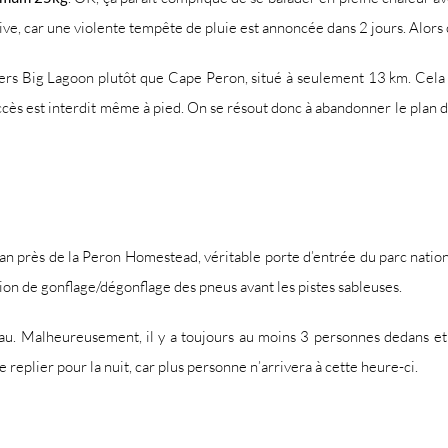
ive, car une violente tempête de pluie est annoncée dans 2 jours. Alors ç
 vers Big Lagoon plutôt que Cape Peron, situé à seulement 13 km. Cela 
ccès est interdit même à pied. On se résout donc à abandonner le plan de
n près de la Peron Homestead, véritable porte d’entrée du parc national
tation de gonflage/dégonflage des pneus avant les pistes sableuses.
’eau. Malheureusement, il y a toujours au moins 3 personnes dedans et
replier pour la nuit, car plus personne n’arrivera à cette heure-ci.