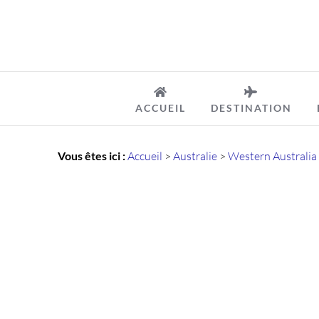
Passer
au
contenu
ACCUEIL
DESTINATION
Vous êtes ici :
Accueil
>
Australie
>
Western Australia