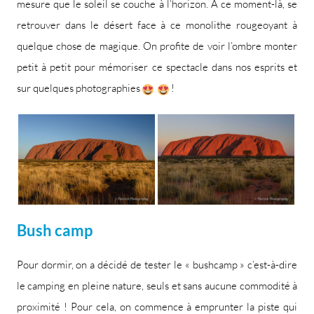
mesure que le soleil se couche à l’horizon. À ce moment-là, se
retrouver dans le désert face à ce monolithe rougeoyant à
quelque chose de magique. On profite de voir l’ombre monter
petit à petit pour mémoriser ce spectacle dans nos esprits et
sur quelques photographies
!
Bush camp
Pour dormir, on a décidé de tester le « bushcamp » c’est-à-dire
le camping en pleine nature, seuls et sans aucune commodité à
proximité ! Pour cela, on commence à emprunter la piste qui