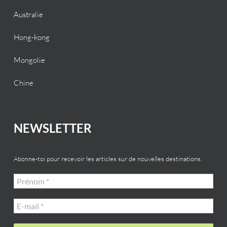
Australie
Hong-kong
Mongolie
Chine
NEWSLETTER
Abonne-toi pour recevoir les articles sur de nouvelles destinations.
Prénom
*
E-
mail
*