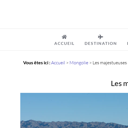
Passer
au
contenu
ACCUEIL
DESTINATION
Vous êtes ici :
Accueil
>
Mongolie
>
Les majestueuses 
Les m