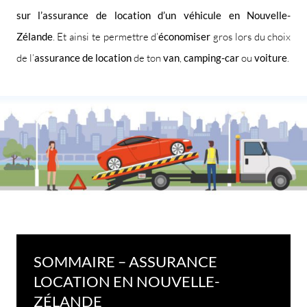
sur l’assurance de location d’un véhicule en Nouvelle-
Zélande
. Et ainsi te permettre d’
économiser
gros lors du choix
de l’
assurance de location
de ton
van
,
camping-car
ou
voiture
.
SOMMAIRE – ASSURANCE
LOCATION EN NOUVELLE-
ZÉLANDE