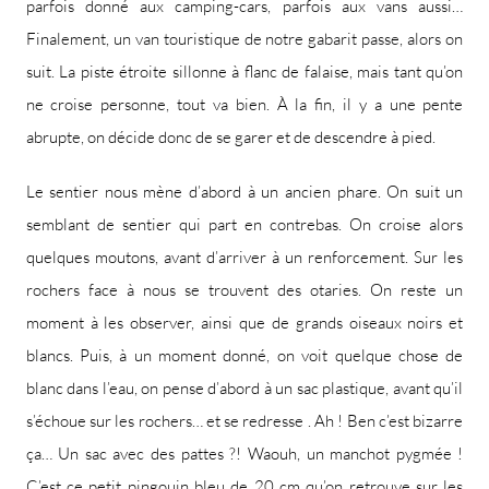
parfois donné aux camping-cars, parfois aux vans aussi…
Finalement, un van touristique de notre gabarit passe, alors on
suit. La piste étroite sillonne à flanc de falaise, mais tant qu’on
ne croise personne, tout va bien. À la fin, il y a une pente
abrupte, on décide donc de se garer et de descendre à pied.
Le sentier nous mène d’abord à un ancien phare. On suit un
semblant de sentier qui part en contrebas. On croise alors
quelques moutons, avant d’arriver à un renforcement. Sur les
rochers face à nous se trouvent des otaries. On reste un
moment à les observer, ainsi que de grands oiseaux noirs et
blancs. Puis, à un moment donné, on voit quelque chose de
blanc dans l’eau, on pense d’abord à un sac plastique, avant qu’il
s’échoue sur les rochers… et se redresse . Ah ! Ben c’est bizarre
ça… Un sac avec des pattes ?! Waouh, un manchot pygmée !
C’est ce petit pingouin bleu de 20 cm qu’on retrouve sur les